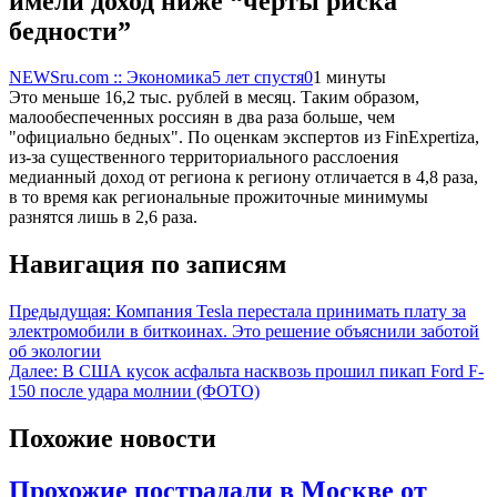
имели доход ниже “черты риска
бедности”
NEWSru.com :: Экономика
5 лет спустя
0
1 минуты
Это меньше 16,2 тыс. рублей в месяц. Таким образом,
малообеспеченных россиян в два раза больше, чем
"официально бедных". По оценкам экспертов из FinExpertiza,
из-за существенного территориального расслоения
медианный доход от региона к региону отличается в 4,8 раза,
в то время как региональные прожиточные минимумы
разнятся лишь в 2,6 раза.
Навигация по записям
Предыдущая:
Компания Tesla перестала принимать плату за
электромобили в биткоинах. Это решение объяснили заботой
об экологии
Далее:
В США кусок асфальта насквозь прошил пикап Ford F-
150 после удара молнии (ФОТО)
Похожие новости
Прохожие пострадали в Москве от