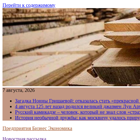
Перейти к содержимому
7 августа, 2026
Загадка Нонны Гришаевой: отказалась стать «прекрасной
4 августа 125 лет назад родился великий джазмен Луи А
Русский камикадзе – человек, который не знал слов «ст
История необычной дружбы: как москвичу удалось приру
Предприятия Бизнес Экономика
Новостная рассылка