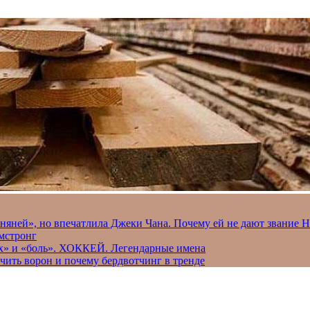
 няней», но впечатлила Джеки Чана. Почему ей не дают звание 
рмстронг
рах» и «боль». ХОККЕЙ. Легендарные имена
чить ворон и почему бердвотчинг в тренде