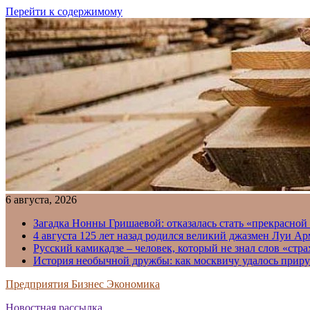
Перейти к содержимому
6 августа, 2026
Загадка Нонны Гришаевой: отказалась стать «прекрасной
4 августа 125 лет назад родился великий джазмен Луи А
Русский камикадзе – человек, который не знал слов «ст
История необычной дружбы: как москвичу удалось приру
Предприятия Бизнес Экономика
Новостная рассылка