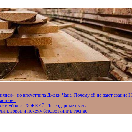
 няней», но впечатлила Джеки Чана. Почему ей не дают звание 
рмстронг
рах» и «боль». ХОККЕЙ. Легендарные имена
чить ворон и почему бердвотчинг в тренде