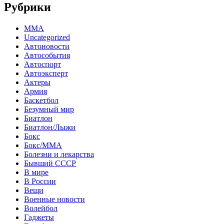
Рубрики
MMA
Uncategorized
Автоновости
Автособытия
Автоспорт
Автоэксперт
Актеры
Армия
Баскетбол
Безумный мир
Биатлон
Биатлон/Лыжи
Бокс
Бокс/MMA
Болезни и лекарства
Бывший СССР
В мире
В России
Вещи
Военные новости
Волейбол
Гаджеты