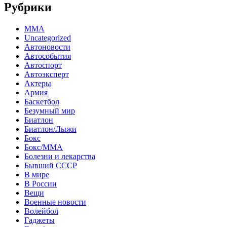
Рубрики
MMA
Uncategorized
Автоновости
Автособытия
Автоспорт
Автоэксперт
Актеры
Армия
Баскетбол
Безумный мир
Биатлон
Биатлон/Лыжи
Бокс
Бокс/MMA
Болезни и лекарства
Бывший СССР
В мире
В России
Вещи
Военные новости
Волейбол
Гаджеты