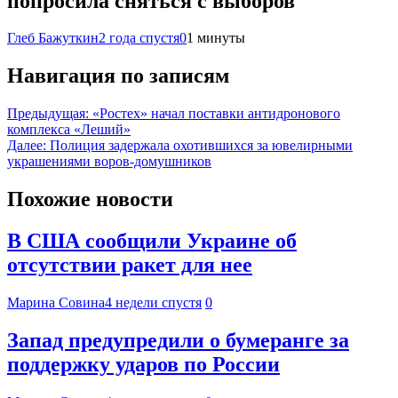
попросила сняться с выборов
Глеб Бажуткин
2 года спустя
0
1 минуты
Навигация по записям
Предыдущая:
«Ростех» начал поставки антидронового
комплекса «Леший»
Далее:
Полиция задержала охотившихся за ювелирными
украшениями воров-домушников
Похожие новости
В США сообщили Украине об
отсутствии ракет для нее
Марина Совина
4 недели спустя
0
Запад предупредили о бумеранге за
поддержку ударов по России